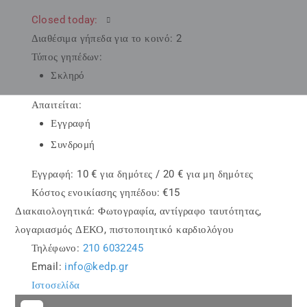
Closed today
:
Διαθέσιμα γήπεδα για το κοινό:
2
Τύπος γηπέδων:
Σκληρό
Απαιτείται:
Εγγραφή
Συνδρομή
Εγγραφή:
10 € για δημότες / 20 € για μη δημότες
Κόστος ενοικίασης γηπέδου:
€15
Διακαιολογητικά:
Φωτογραφία, αντίγραφο ταυτότητας,
λογαριασμός ΔΕΚΟ, πιστοποιητικό καρδιολόγου
Τηλέφωνο:
210 6032245
Email:
info
@
kedp.gr
Ιστοσελίδα