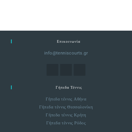
Επικοινωνία
info@tenniscourts.gr
Γήπεδα Τέννις
Γήπεδα τέννις Αθήνα
Γήπεδα τέννις Θεσσαλονίκη
Γήπεδα τέννις Κρήτη
Γήπεδα τέννις Ρόδος