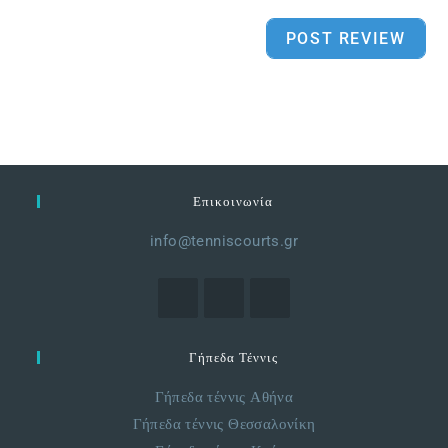
Επικοινωνία
info@tenniscourts.gr
Γήπεδα Τέννις
Γήπεδα τέννις Αθήνα
Γήπεδα τέννις Θεσσαλονίκη