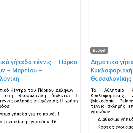
Favorite
Budget
ικά γήπεδα τέννις – Πάρκο
Δημοτικά γήπε
ν – Μαρτίου –
Κυκλοφοριακή
λονίκη
Θεσσαλονίκης
τικό Κέντρο του Πάρκου Δελφών –
Το Αθλητικό 
υ στη Θεσσαλονίκη διαθέτει 1
Κυκλοφοριακής 
τέννις σκληρής επιφάνειας. Η χρήση
(Makedonia Pala
έδου
τέννις σκληρής ε
γηπέδων
σιμα γήπεδα για το κοινό:
1
Διαθέσιμα γήπεδ
ος ενοικίασης γηπέδου:
€6
Κόστος ενοικία