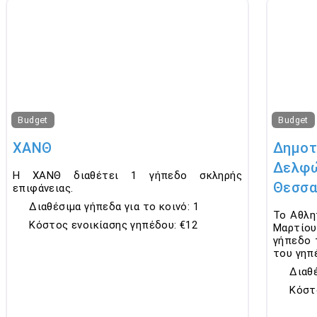
Favorite
Budget
Budget
ΧΑΝΘ
Δημοτ
Δελφώ
Η ΧΑΝΘ διαθέτει 1 γήπεδο σκληρής
Θεσσα
επιφάνειας.
Διαθέσιμα γήπεδα για το κοινό:
1
Το Αθλη
Κόστος ενοικίασης γηπέδου:
€12
Μαρτίο
γήπεδο 
του γηπ
Διαθέ
Κόστ