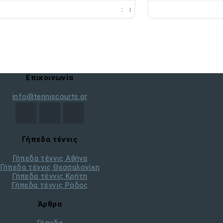
:
Επικοινωνία
info@tenniscourts.gr
Γήπεδα τέννις
Γήπεδα τέννις Αθήνα
Γήπεδα τέννις Θεσσαλονίκη
Γήπεδα τέννις Κρήτη
Γήπεδα τέννις Ρόδος
Άρθρα
Γήπεδα